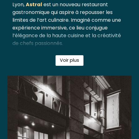
Lyon,
Astral
est un nouveau restaurant
gastronomique qui aspire à repousser les
limites de l’art culinaire. Imaginé comme une
expérience immersive, ce lieu conjugue
l’élégance de la haute cuisine et la créativité
de chefs passionnés.
Dans cet écrin unique, chaque détail a été
Voir plus
pensé pour offrir un voyage gastronomique
mémorable, et le site web que nous avons
conçu se devait de refléter cette vision
ambitieuse et raffinée.