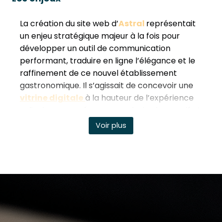
La création du site web d’ représentait un enjeu 
La création du site web d’
Astral
représentait
un enjeu stratégique majeur à la fois pour
développer un outil de communication
performant, traduire en ligne l’élégance et le
raffinement de ce nouvel établissement
gastronomique. Il s’agissait de concevoir une
vitrine digitale
à la hauteur de l’expérience
culinaire proposée, avec un design immersif et
soigné, reflétant l’univers haut de gamme du
Voir plus
restaurant. Le site devait également valoriser
la créativité des chefs et l’unicité de
l’expérience offerte par
Astral
, grâce à des
visuels percutants et un storytelling
engageant.
Par ailleurs, l’intégration d’un système de
réservation intuitif était essentielle pour