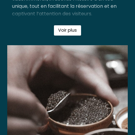
unique, tout en facilitant la réservation et en
captivant l’attention des visiteurs.
En traduisant l’univers d’
Astral
en ligne, ce
Voir plus
projet digital contribue à positionner le
restaurant comme une étoile montante de la
gastronomie lyonnaise, prêt à séduire les
épicuriens locaux et les voyageurs curieux.
Avec cette vitrine,
Astral
dispose d’un outil
puissant pour rayonner et s’imposer dans
l’univers exigeant de la haute cuisine.